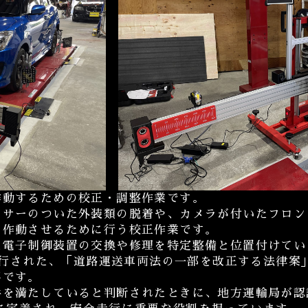
作動するための校正・調整作業です。
ンサーのついた外装類の脱着や、カメラが付いたフロン
く作動させるために行う校正作業です。
た電子制御装置の交換や修理を特定整備と位置付けてい
に施行された、「道路運送車両法の一部を改正する法律
要です。
件を満たしていると判断されたときに、地方運輸局が認