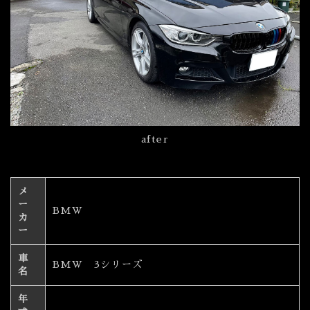
after
メ
ー
BMW
カ
ー
車
BMW 3シリーズ
名
年