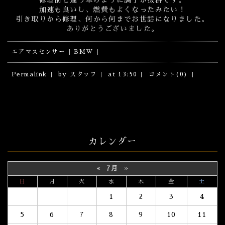
加速も良いし、燃費もよくなったみたい！
引き取りから修理、何から何までお世話になりました。
ありがとうございました。
エアマスセンサー
BMW
Permalink
by スタッフ
at 13:50
コメント(0)
カレンダー
«
7月
»
日
月
火
水
木
金
土
1
2
3
4
5
6
7
8
9
10
11