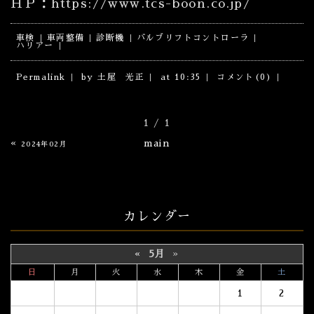
ＨＰ：https://www.tcs-boon.co.jp/
車検
車両整備
診断機
バルブリフトコントローラ
ハリアー
Permalink
by 土屋 光正
at 10:35
コメント(0)
1 / 1
«
main
2024年02月
カレンダー
«
5月
»
日
月
火
水
木
金
土
1
2