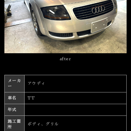
after
メーカ
アウディ
ー
車名
TT
年式
施工箇
ボディ、グリル
所