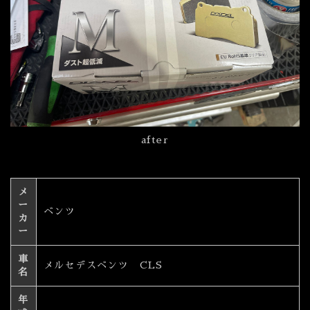
after
メ
ー
ベンツ
カ
ー
車
メルセデスベンツ CLS
名
年