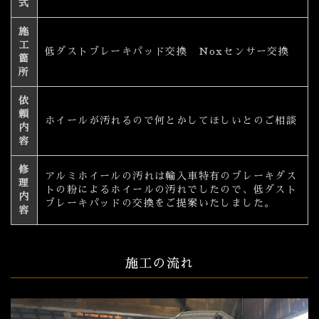
式
施
工
低ダストブレーキパッド交換 Noxセンサー交換
箇
所
依
頼
ホイールが汚れるので何とかしてほしいとのご相談
内
容
修
アルミホイールの汚れは輸入車特有のブレーキダス
理
トの粉によるホイールの汚れでしたので、低ダスト
内
ブレーキパッドの交換をご提案いたしました。
容
施工の流れ