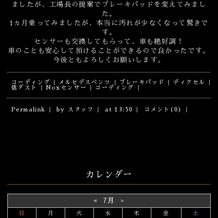
ましたが、工場長の提案でブレーキパッドを変えてみまし
た。
1ヵ月乗ってみましたが、本当に汚れが少なくなって驚きで
す。
センサーも交換してもらって、車も絶好調！
車のことも安心して預けることができるので良かったです。
今後ともよろしくお願いします。
コーディング
メルセデスベンツ
ブレーキパッド
ディクセル
低ダスト
Noxセンサー
コーディング
Permalink
by スタッフ
at 13:50
コメント(0)
カレンダー
«
7月
»
日
月
火
水
木
金
土