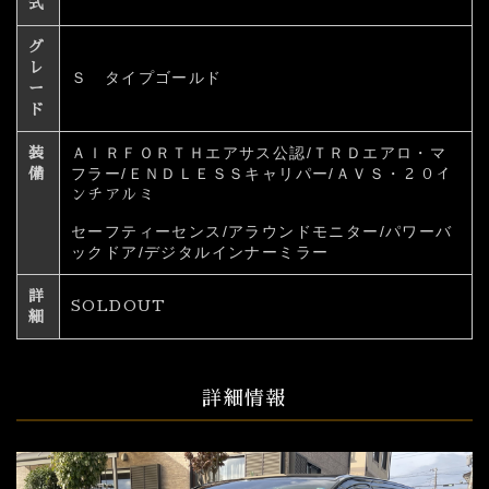
式
グ
レ
Ｓ タイプゴールド
ー
ド
ＡＩＲＦＯＲＴＨエアサス公認/
ＴＲＤエアロ・マ
装
フラー/
ＥＮＤＬＥＳＳキャリパー/ＡＶＳ・
備
２０イ
ンチアルミ
セーフティーセンス/アラウンドモニター/パワーバ
ックドア/デジタルインナーミラー
詳
SOLDOUT
細
詳細情報