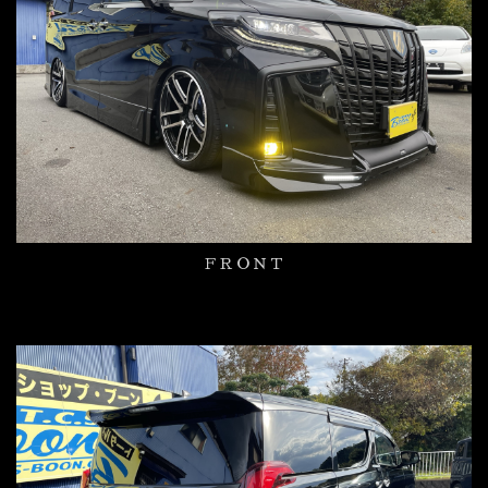
ＦＲＯＮＴ