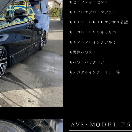
★セーフティーセンス
★ＴＲＤエアロ・マフラー
★
ＡＩＲＦＯＲＴＨエアサス
公認
★
ＥＮＤＬＥＳＳ
キャリパー
★ＡＶＳ２０インチアルミ
★両側パワスラ
★パワーバックドア
★デジタルインナーミラー等
AVS・ＭＯＤＥＬ Ｆ