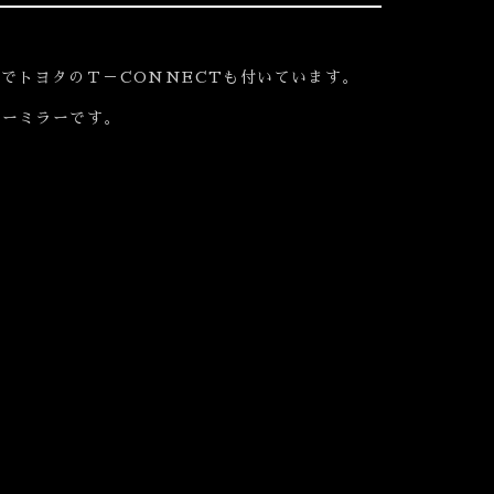
搭載でトヨタのＴ－CONNECTも付いています。
ナーミラーです。