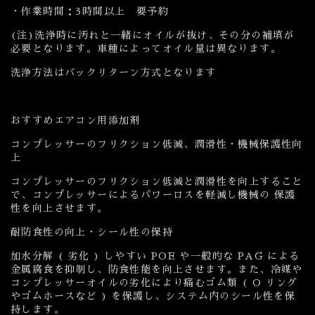
・作業時間：3時間以上 要予約
(注)洗浄時に汚れと一緒にオイルが抜け、その分の補填が
必要となります。車種によってオイル量は異なります。
洗浄方法はバックリターン方式となります
おすすめエアコン用添加剤
コンプレッサーのフリクション低減、潤滑性・機械保護性向
上
コンプレッサーのフリクション低減と潤滑性を向上すること
で、コンプレッサーによるパワーロスを軽減し機械の 保護
性を向上させます。
耐防食性の向上・シール性の保持
加水分解 ( 劣化 ) しやすい POE や一般的な PAG による
金属腐食を抑制し、防食性能を向上させます。また、冷媒や
コンプレッサーオイルの劣化により痛むゴム類 ( O リング
やゴムホースなど ) を保護し、システム内のシール性を保
持します。