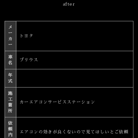
after
メ
ー
トヨタ
カ
ー
車
プリウス
名
年
式
施
工
カーエアコンサービスステーション
箇
所
依
頼
エアコンの効きが良くないので見てほしいとご依頼
内