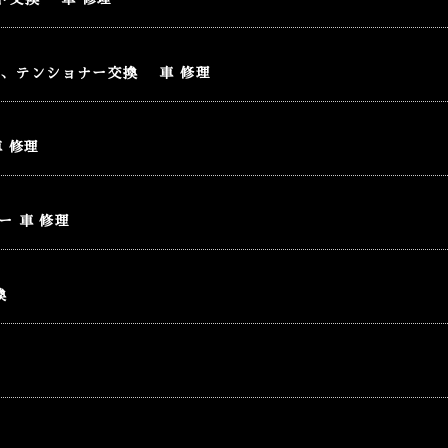
ト、テンショナー交換 車 修理
 修理
ー 車 修理
換