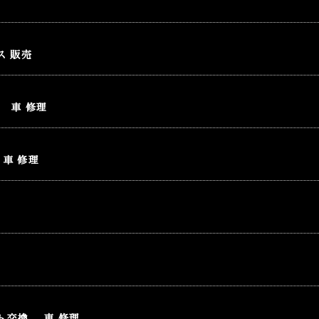
ス 販売
 車 修理
車 修理
理
ト交換 車 修理