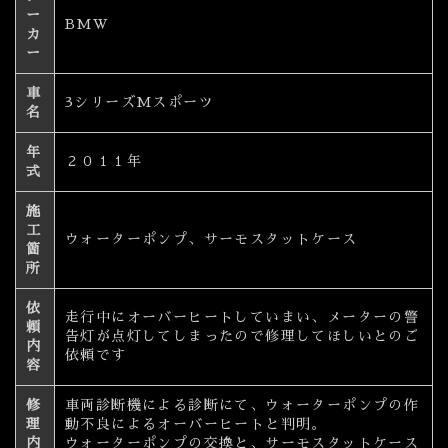
ー
BMW
カ
ー
車
3シリーズMスポーツ
名
年
２０１１年
式
施
工
ウォーターポンプ、サーモスタットケース
箇
所
依
走行中にオーバーヒートしていまい、メーターの警
頼
告灯が点灯してしまったので修理してほしいとのご
内
依頼です
容
修
車両診断機による診断にて、ウォーターポンプの作
理
動不良によるオーバーヒートと判明。
内
ウォーターポンプの交換と、サーモスタットケース