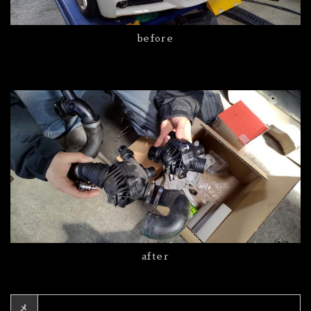
before
after
メ