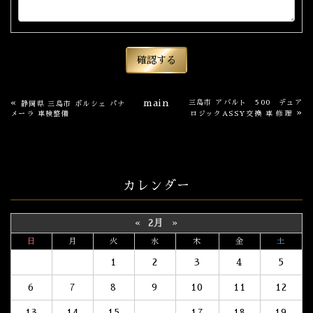
«
main
三島市 アバルト 500 デュア
静岡県 三島市 ポルシェ パナ
»
メーラ 車検整備
ロジックASSY交換 車 修理
カレンダー
«
2月
»
日
月
火
水
木
金
土
1
2
3
4
5
6
7
8
9
10
11
12
13
14
15
16
17
18
19